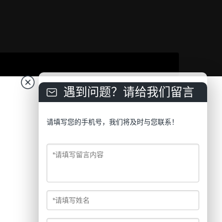
遇到问题？请给我们留言
请填写您的手机号，我们将及时与您联系！