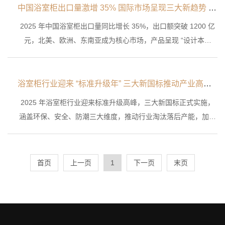
中国浴室柜出口量激增 35% 国际市场呈现三大新趋势
2025 年中国浴室柜出口量同比增长 35%，出口额突破 1200 亿
元，北美、欧洲、东南亚成为核心市场，产品呈现 “设计本土
化、功能定制化、材质环保化” 三大趋势。
浴室柜行业迎来 “标准升级年” 三大新国标推动产业高质量发展
2025 年浴室柜行业迎来标准升级高峰，三大新国标正式实施，
涵盖环保、安全、防潮三大维度，推动行业淘汰落后产能，加速
产业向高质量发展转型。
首页
上一页
1
下一页
末页