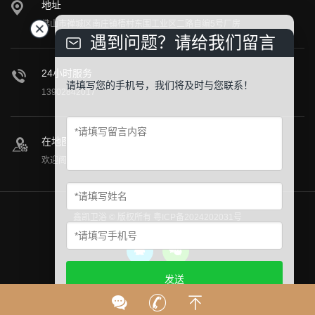
地址
佛山市禅城区南庄镇梧村东围工业区二路自编5号厂房
遇到问题？请给我们留言
24小时服务
请填写您的手机号，我们将及时与您联系！
13902842017
在地图上找到我们
欢迎阁下莅临公司参观指导！
鑫凯卫浴 © 版权所有
粤ICP备2024202031号